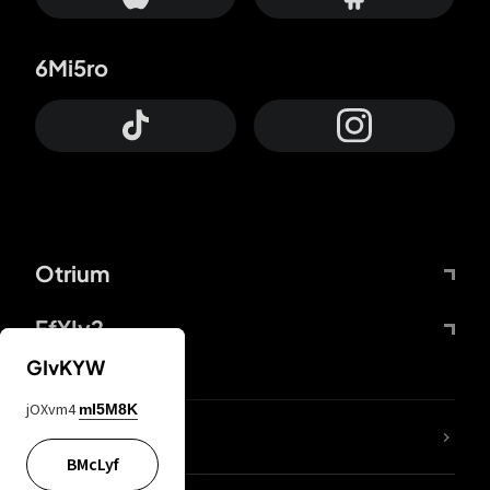
6Mi5ro
Otrium
FfYIy2
GIvKYW
jOXvm4
mI5M8K
65A04M
BMcLyf