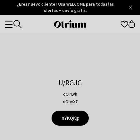
Otrium
¿Eres nuevo cliente? Usa WELCOME para todas las
/
5
Trustpilot
ofertas + envío gratis.
score
Otrium
Categories
home
page
U/RGJC
qQPLVh
qObvX7
nYKQKg