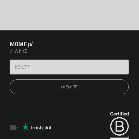
M0MFp/
J+WhhZ
mErq7F
/
5
Trustpilot
score