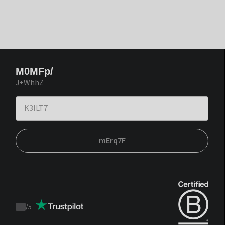
M0MFp/
J+WhhZ
mErq7F
/
5
Trustpilot
score