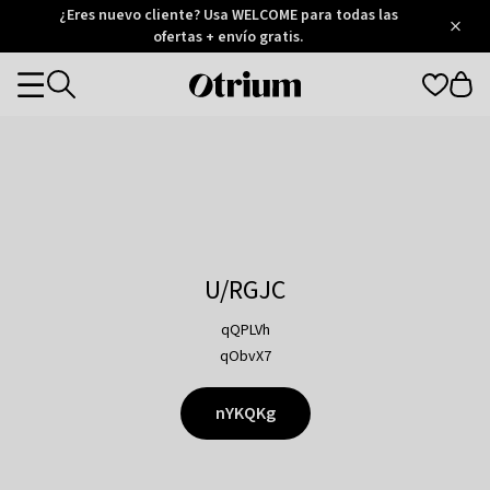
Otrium
¿Eres nuevo cliente? Usa WELCOME para todas las
/
5
Trustpilot
ofertas + envío gratis.
score
Otrium
Categories
home
page
U/RGJC
qQPLVh
qObvX7
nYKQKg