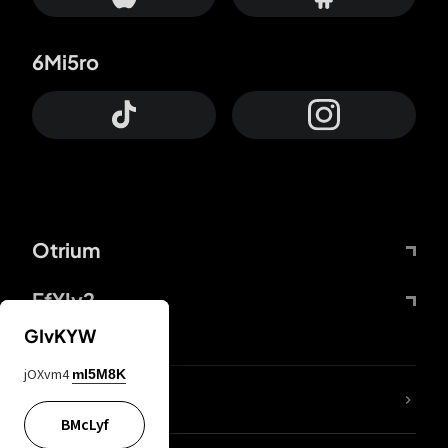
6Mi5ro
Otrium
FfYIy2
GIvKYW
jOXvm4
mI5M8K
65A04M
BMcLyf