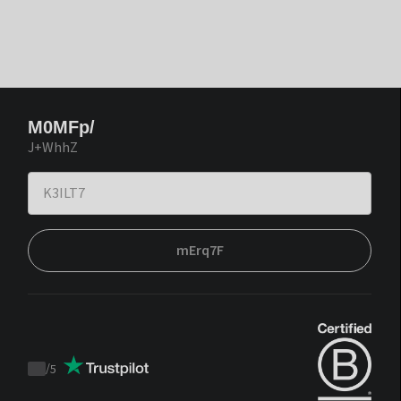
M0MFp/
J+WhhZ
mErq7F
/
5
Trustpilot
score