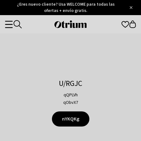
Otrium
¿Eres nuevo cliente? Usa WELCOME para todas las
/
5
Trustpilot
ofertas + envío gratis.
score
Otrium
Categories
home
page
U/RGJC
qQPLVh
qObvX7
nYKQKg