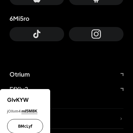
6Mi5ro
Otrium
FfYIy2
GIvKYW
jOXvm4
mI5M8K
65A04M
BMcLyf