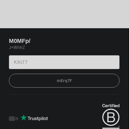
M0MFp/
J+WhhZ
mErq7F
/
5
Trustpilot
score