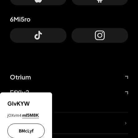
6Mi5ro
Otrium
FfYIy2
GIvKYW
jOXvm4
mI5M8K
65A04M
BMcLyf