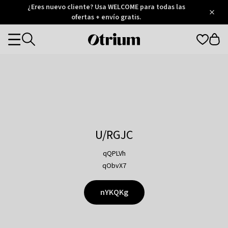
Otrium
¿Eres nuevo cliente? Usa WELCOME para todas las
/
5
Trustpilot
ofertas + envío gratis.
score
Otrium
Categories
home
page
U/RGJC
qQPLVh
qObvX7
nYKQKg