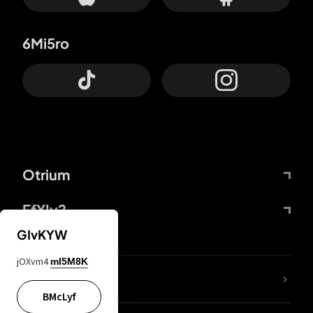
6Mi5ro
Otrium
FfYIy2
GIvKYW
jOXvm4
mI5M8K
65A04M
BMcLyf