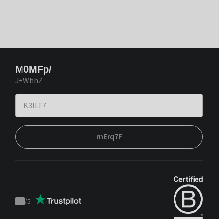
M0MFp/
J+WhhZ
mErq7F
/
5
Trustpilot
score