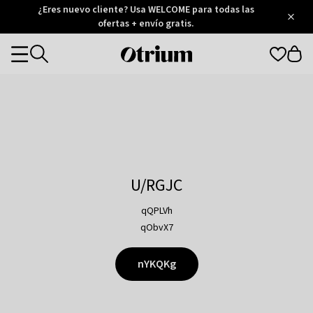
Otrium
¿Eres nuevo cliente? Usa WELCOME para todas las
/
5
Trustpilot
ofertas + envío gratis.
score
Otrium
Categories
home
page
U/RGJC
qQPLVh
qObvX7
nYKQKg