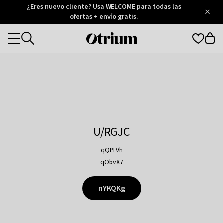
Otrium
¿Eres nuevo cliente? Usa WELCOME para todas las
/
5
Trustpilot
ofertas + envío gratis.
score
Otrium
Categories
home
page
U/RGJC
qQPLVh
qObvX7
nYKQKg