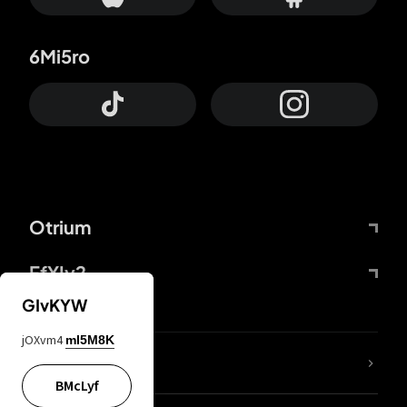
6Mi5ro
Otrium
FfYIy2
GIvKYW
jOXvm4
mI5M8K
65A04M
BMcLyf