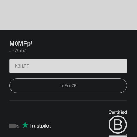
M0MFp/
J+WhhZ
mErq7F
/
5
Trustpilot
score