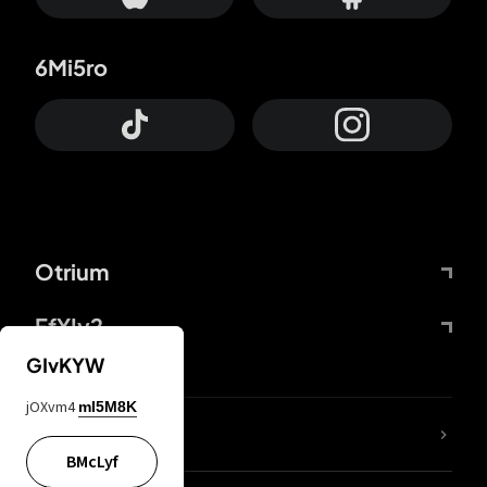
6Mi5ro
Otrium
FfYIy2
GIvKYW
jOXvm4
mI5M8K
65A04M
BMcLyf