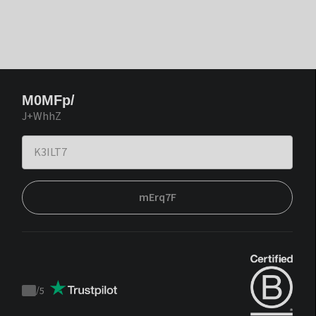
M0MFp/
J+WhhZ
mErq7F
/
5
Trustpilot
score