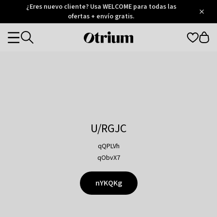
Otrium
¿Eres nuevo cliente? Usa WELCOME para todas las
/
5
Trustpilot
ofertas + envío gratis.
score
Otrium
Categories
home
page
U/RGJC
qQPLVh
qObvX7
nYKQKg