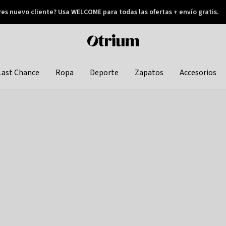
res nuevo cliente? Usa WELCOME para todas las ofertas + envío gratis.
Pay later
Otrium
home
page
Last Chance
Ropa
Deporte
Zapatos
Accesorios