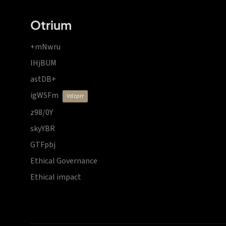
Otrium
+mNwru
lHjBUM
astDB+
igWSFm
vdzprr
z98/0Y
skyYBR
GTFpbj
Ethical Governance
Ethical impact