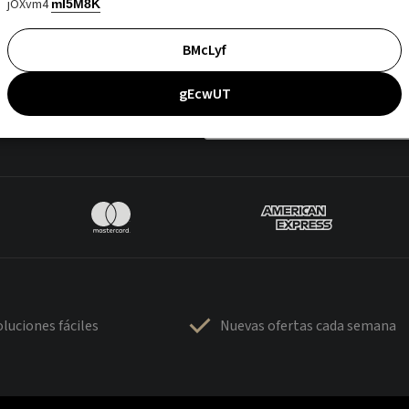
jOXvm4
mI5M8K
BMcLyf
gEcwUT
luciones fáciles
Nuevas ofertas cada semana