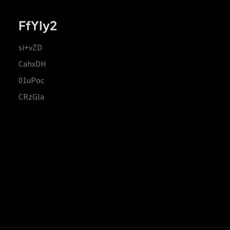
FfYIy2
si+vZD
CahxDH
01uPoc
CRzGla