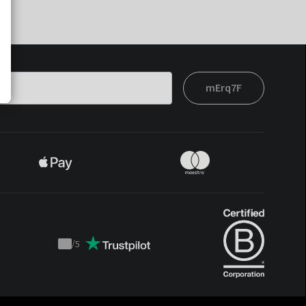
mErq7F
/
5
Trustpilot
score