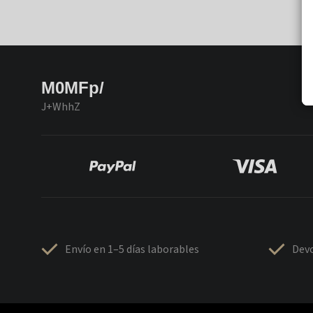
M0MFp/
J+WhhZ
Envío en 1–5 días laborables
Devo