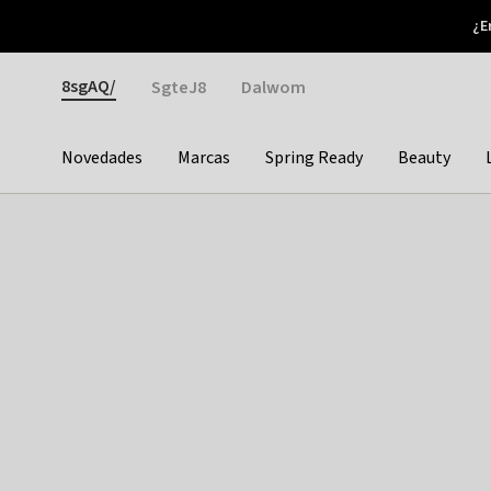
Otrium
¿E
Nuevas ofertas cada semana
Devoluciones fáciles
Gender
8sgAQ/
SgteJ8
Dalwom
Novedades
Marcas
Spring Ready
Beauty
Categories