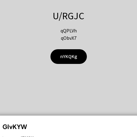
U/RGJC
qQPLVh
qObvX7
nYKQKg
GIvKYW