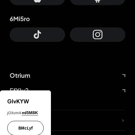
6Mi5ro
Otrium
FfYIy2
GIvKYW
jOXvm4
mI5M8K
65A04M
BMcLyf