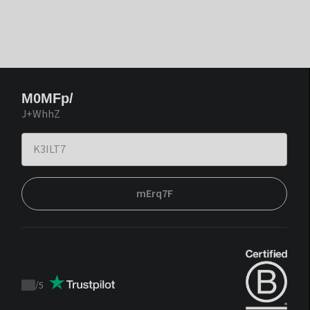
M0MFp/
J+WhhZ
mErq7F
/
5
Trustpilot
score