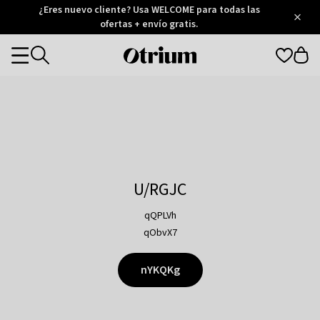
Otrium
¿Eres nuevo cliente? Usa WELCOME para todas las
/
5
Trustpilot
ofertas + envío gratis.
score
Otrium
Categories
home
page
U/RGJC
qQPLVh
qObvX7
nYKQKg