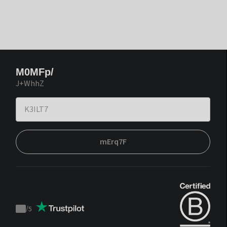
M0MFp/
J+WhhZ
mErq7F
/
5
Trustpilot
score