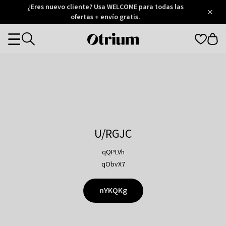
Otrium
¿Eres nuevo cliente? Usa WELCOME para todas las
/
5
Trustpilot
ofertas + envío gratis.
score
Otrium
Categories
home
page
U/RGJC
qQPLVh
qObvX7
nYKQKg