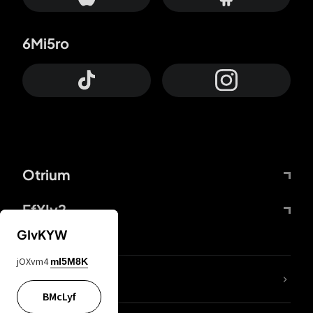
6Mi5ro
Otrium
FfYIy2
GIvKYW
jOXvm4
mI5M8K
65A04M
BMcLyf