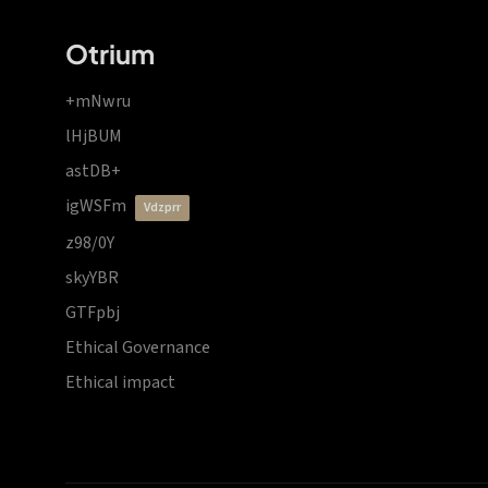
Otrium
+mNwru
lHjBUM
astDB+
igWSFm
vdzprr
z98/0Y
skyYBR
GTFpbj
Ethical Governance
Ethical impact