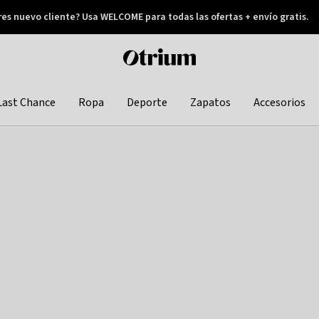
res nuevo cliente? Usa WELCOME para todas las ofertas + envío gratis.
Pay later
Otrium
home
page
Last Chance
Ropa
Deporte
Zapatos
Accesorios