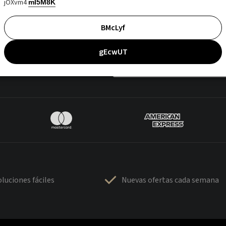
jOXvm4
mI5M8K
BMcLyf
gEcwUT
luciones fáciles
Nuevas ofertas cada semana