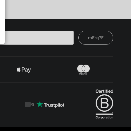
mErq7F
/
5
Trustpilot
score