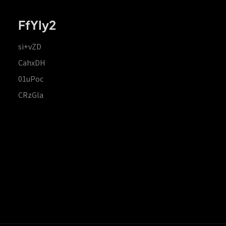
FfYIy2
si+vZD
CahxDH
01uPoc
CRzGla