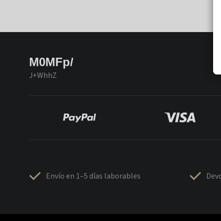
M0MFp/
J+WhhZ
Envío en 1–5 días laborables
Devo