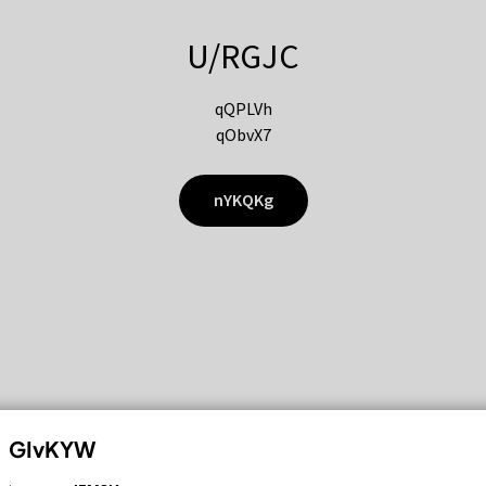
U/RGJC
qQPLVh
qObvX7
nYKQKg
GIvKYW