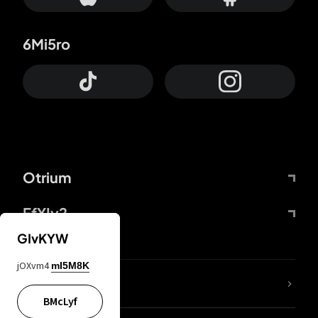
6Mi5ro
Otrium
FfYIy2
GIvKYW
jOXvm4
mI5M8K
65A04M
BMcLyf