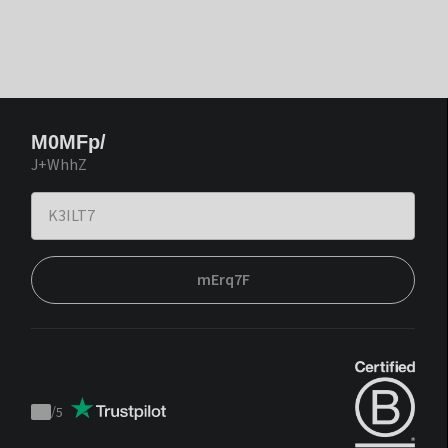
M0MFp/
J+WhhZ
mErq7F
/
5
Trustpilot
score