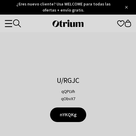
Otrium
¿Eres nuevo cliente? Usa WELCOME para todas las
/
5
Trustpilot
ofertas + envío gratis.
score
Otrium
Categories
home
page
U/RGJC
qQPLVh
qObvX7
nYKQKg