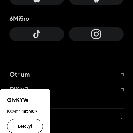
6Mi5ro
Otrium
FfYIy2
GIvKYW
jOXvm4
mI5M8K
65A04M
BMcLyf