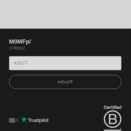
M0MFp/
J+WhhZ
mErq7F
/
5
Trustpilot
score