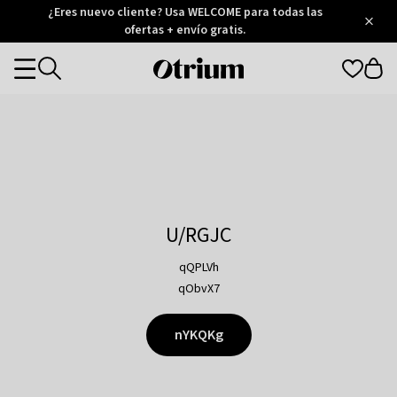
Otrium
¿Eres nuevo cliente? Usa WELCOME para todas las
/
5
Trustpilot
ofertas + envío gratis.
score
Otrium
Categories
home
page
U/RGJC
qQPLVh
qObvX7
nYKQKg