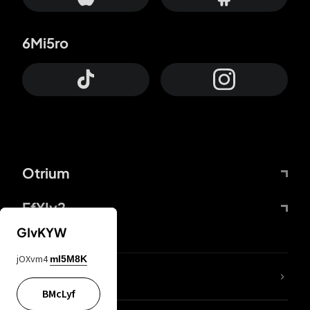
6Mi5ro
Otrium
FfYIy2
GIvKYW
jOXvm4
mI5M8K
65A04M
BMcLyf