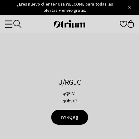
Otrium
¿Eres nuevo cliente? Usa WELCOME para todas las
/
5
Trustpilot
ofertas + envío gratis.
score
Otrium
Categories
home
page
U/RGJC
qQPLVh
qObvX7
nYKQKg