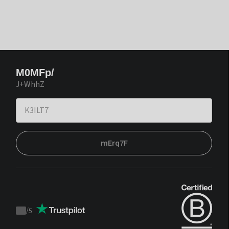
M0MFp/
J+WhhZ
mErq7F
/
5
Trustpilot
score