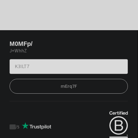
M0MFp/
J+WhhZ
mErq7F
/
5
Trustpilot
score