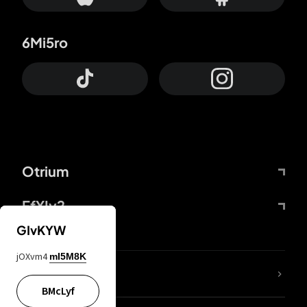
6Mi5ro
Otrium
FfYIy2
GIvKYW
jOXvm4
mI5M8K
65A04M
BMcLyf