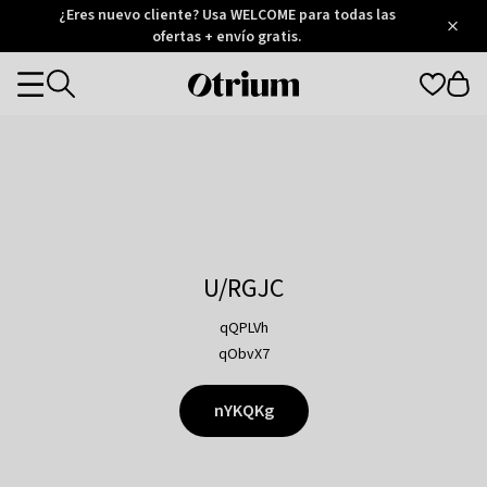
Otrium
¿Eres nuevo cliente? Usa WELCOME para todas las
/
5
Trustpilot
ofertas + envío gratis.
score
Otrium
Categories
home
page
U/RGJC
qQPLVh
qObvX7
nYKQKg