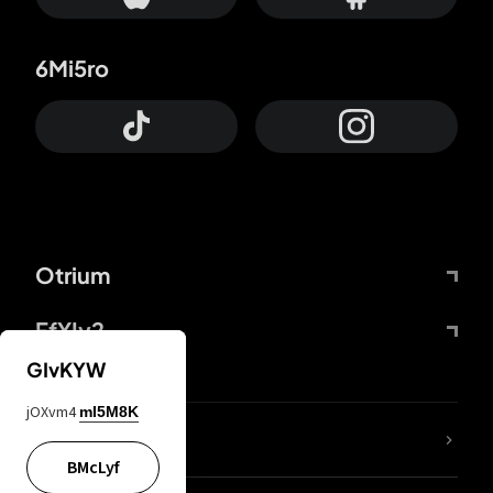
6Mi5ro
Otrium
FfYIy2
GIvKYW
jOXvm4
mI5M8K
65A04M
BMcLyf