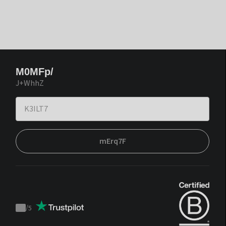
M0MFp/
J+WhhZ
mErq7F
/
5
Trustpilot
score