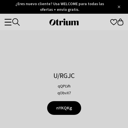
Otrium
¿Eres nuevo cliente? Usa WELCOME para todas las
/
5
Trustpilot
ofertas + envío gratis.
score
Otrium
Categories
home
page
U/RGJC
qQPLVh
qObvX7
nYKQKg