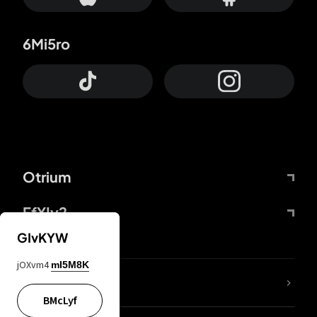
6Mi5ro
Otrium
FfYIy2
GIvKYW
jOXvm4
mI5M8K
65A04M
BMcLyf