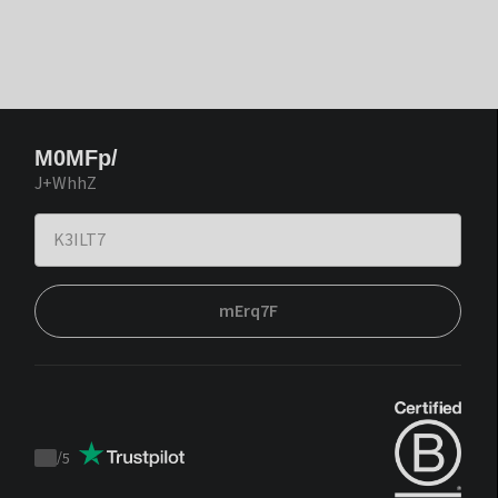
M0MFp/
J+WhhZ
mErq7F
/
5
Trustpilot
score