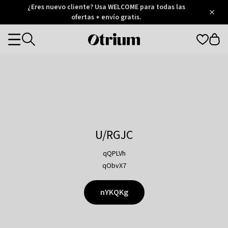
Otrium
¿Eres nuevo cliente? Usa WELCOME para todas las
/
5
Trustpilot
ofertas + envío gratis.
score
Otrium
Categories
home
page
U/RGJC
qQPLVh
qObvX7
nYKQKg