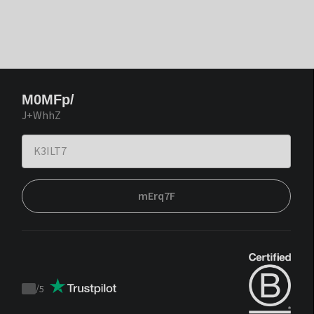
M0MFp/
J+WhhZ
mErq7F
/
5
Trustpilot
score