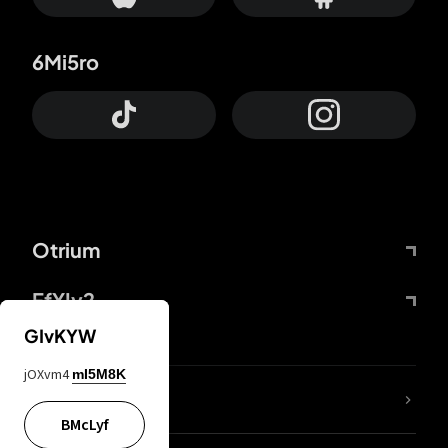
6Mi5ro
Otrium
FfYIy2
GIvKYW
jOXvm4
mI5M8K
65A04M
BMcLyf