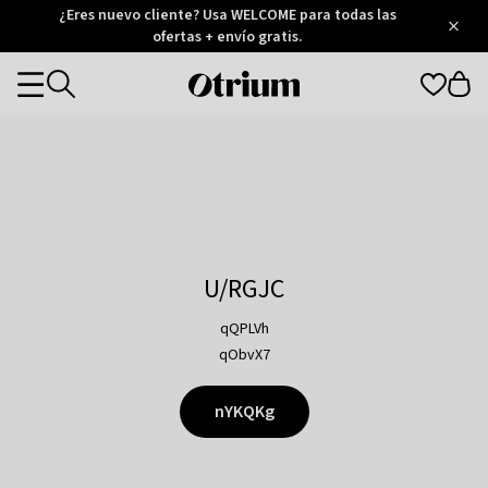
Otrium
¿Eres nuevo cliente? Usa WELCOME para todas las
/
5
Trustpilot
ofertas + envío gratis.
score
Otrium
Categories
home
page
U/RGJC
qQPLVh
qObvX7
nYKQKg