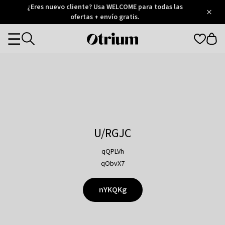
Otrium
¿Eres nuevo cliente? Usa WELCOME para todas las
/
5
Trustpilot
ofertas + envío gratis.
score
Otrium
Categories
home
page
U/RGJC
qQPLVh
qObvX7
nYKQKg