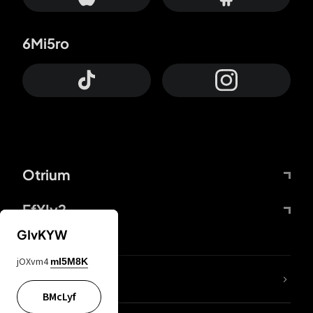
6Mi5ro
Otrium
FfYIy2
GIvKYW
jOXvm4
mI5M8K
65A04M
BMcLyf