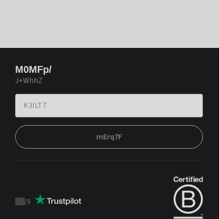
M0MFp/
J+WhhZ
mErq7F
/
5
Trustpilot
score