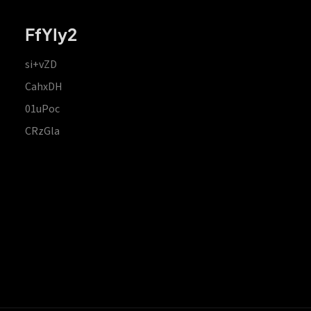
FfYIy2
si+vZD
CahxDH
01uPoc
CRzGla