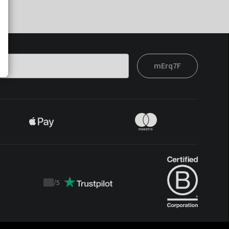
mErq7F
/
5
Trustpilot
score