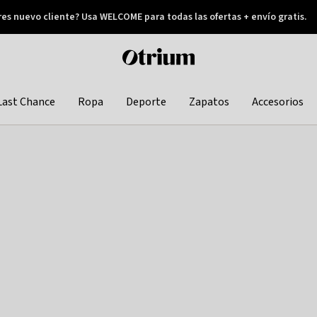
res nuevo cliente? Usa WELCOME para todas las ofertas + envío gratis.
Pay later
Otrium
home
page
Last Chance
Ropa
Deporte
Zapatos
Accesorios