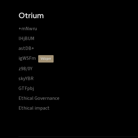
Otrium
+mNwru
lHjBUM
astDB+
igWSFm
vdzprr
z98/0Y
skyYBR
GTFpbj
Ethical Governance
Ethical impact