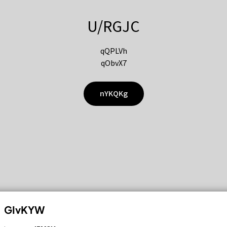
U/RGJC
qQPLVh
qObvX7
nYKQKg
GIvKYW