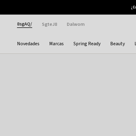
Otrium
¿E
Nuevas ofertas cada semana
Devoluciones fáciles
Gender
8sgAQ/
SgteJ8
Dalwom
Novedades
Marcas
Spring Ready
Beauty
Categories