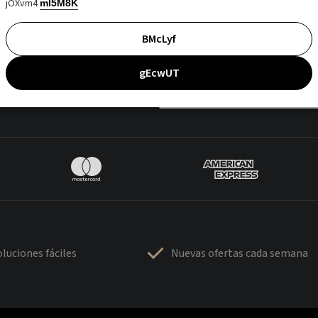
jOXvm4
mI5M8K
BMcLyf
gEcwUT
luciones fáciles
Nuevas ofertas cada semana