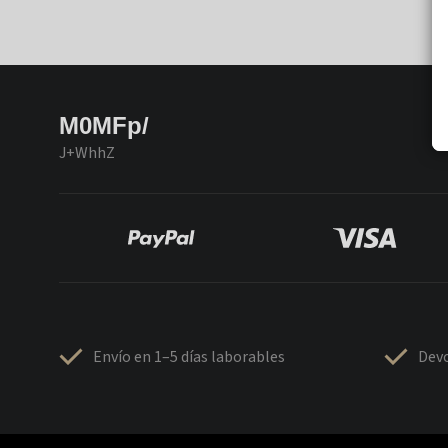
M0MFp/
J+WhhZ
Envío en 1–5 días laborables
Devo