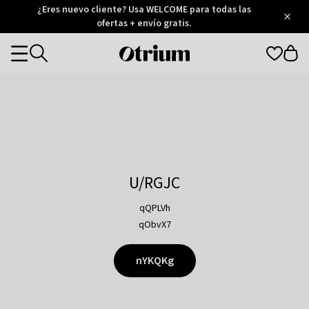
Otrium
¿Eres nuevo cliente? Usa WELCOME para todas las
/
5
Trustpilot
ofertas + envío gratis.
score
Otrium
Categories
home
page
U/RGJC
qQPLVh
qObvX7
nYKQKg