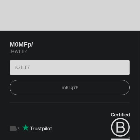
M0MFp/
J+WhhZ
mErq7F
/
5
Trustpilot
score