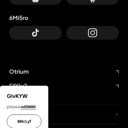
6Mi5ro
Otrium
FfYIy2
GIvKYW
jOXvm4
mI5M8K
65A04M
BMcLyf