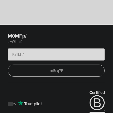
M0MFp/
J+WhhZ
mErq7F
/
5
Trustpilot
score