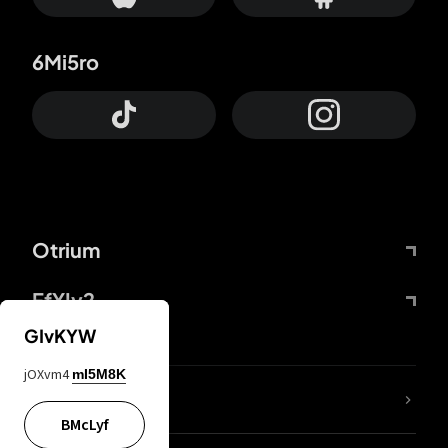
6Mi5ro
Otrium
FfYIy2
GIvKYW
jOXvm4
mI5M8K
65A04M
BMcLyf