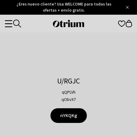
Otrium
¿Eres nuevo cliente? Usa WELCOME para todas las
/
5
Trustpilot
ofertas + envío gratis.
score
Otrium
Categories
home
page
U/RGJC
qQPLVh
qObvX7
nYKQKg