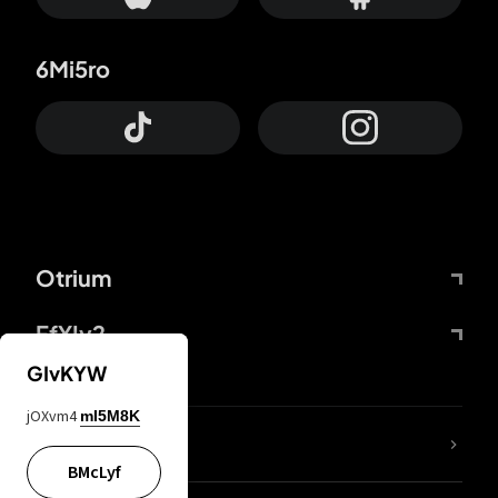
6Mi5ro
Otrium
FfYIy2
GIvKYW
jOXvm4
mI5M8K
65A04M
BMcLyf