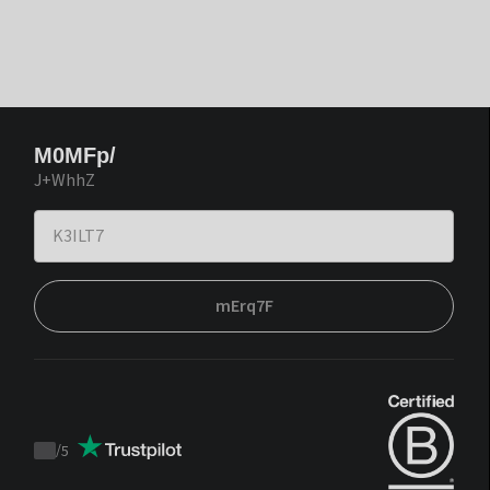
M0MFp/
J+WhhZ
mErq7F
/
5
Trustpilot
score