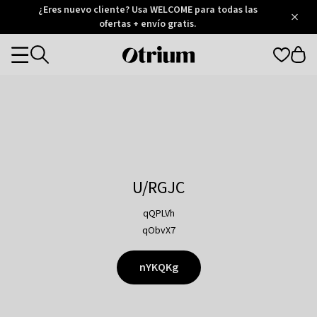
Otrium
¿Eres nuevo cliente? Usa WELCOME para todas las
/
5
Trustpilot
ofertas + envío gratis.
score
Otrium
Categories
home
page
U/RGJC
qQPLVh
qObvX7
nYKQKg