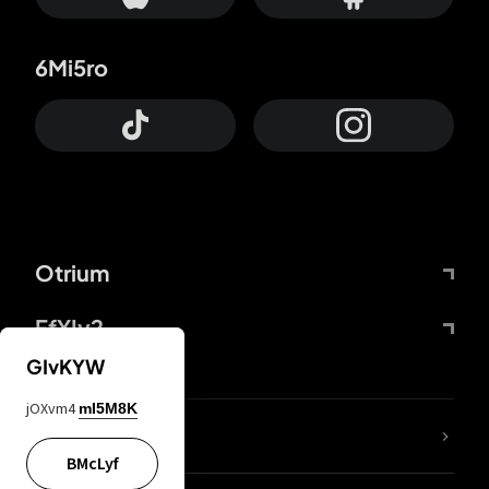
6Mi5ro
Otrium
FfYIy2
GIvKYW
jOXvm4
mI5M8K
65A04M
BMcLyf