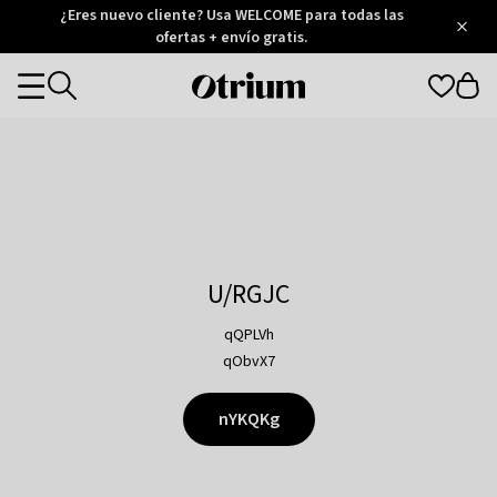
Otrium
¿Eres nuevo cliente? Usa WELCOME para todas las
/
5
Trustpilot
ofertas + envío gratis.
score
Otrium
Categories
home
page
U/RGJC
qQPLVh
qObvX7
nYKQKg