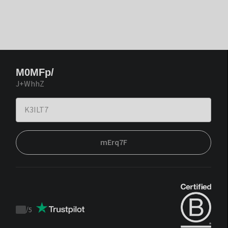
M0MFp/
J+WhhZ
mErq7F
/
5
Trustpilot
score