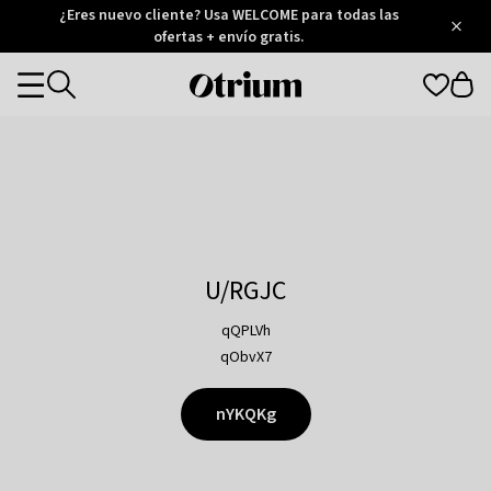
Otrium
¿Eres nuevo cliente? Usa WELCOME para todas las
/
5
Trustpilot
ofertas + envío gratis.
score
Otrium
Categories
home
page
U/RGJC
qQPLVh
qObvX7
nYKQKg