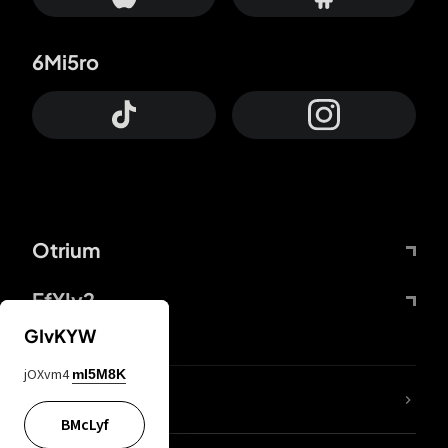
6Mi5ro
Otrium
FfYIy2
GIvKYW
jOXvm4
mI5M8K
65A04M
BMcLyf