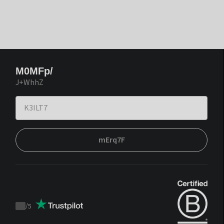
M0MFp/
J+WhhZ
mErq7F
/
5
Trustpilot
score