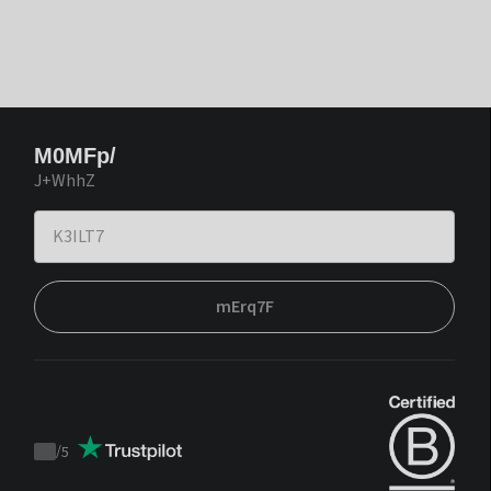
M0MFp/
J+WhhZ
mErq7F
/
5
Trustpilot
score