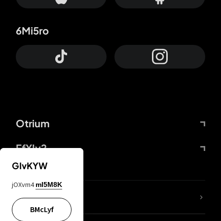
6Mi5ro
Otrium
FfYIy2
GIvKYW
jOXvm4
mI5M8K
65A04M
BMcLyf