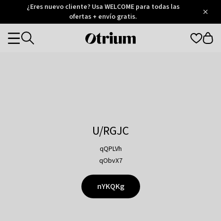
Otrium
¿Eres nuevo cliente? Usa WELCOME para todas las
/
5
Trustpilot
ofertas + envío gratis.
score
Otrium
Categories
home
page
U/RGJC
qQPLVh
qObvX7
nYKQKg