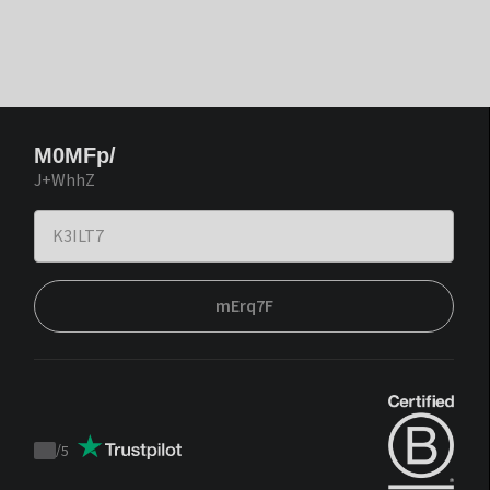
M0MFp/
J+WhhZ
mErq7F
/
5
Trustpilot
score