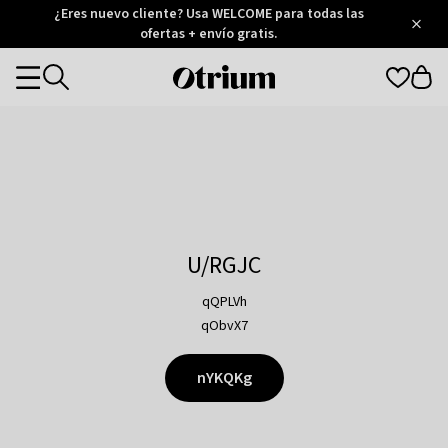
Otrium
¿Eres nuevo cliente? Usa WELCOME para todas las
/
5
Trustpilot
ofertas + envío gratis.
score
Otrium
Categories
home
page
U/RGJC
qQPLVh
qObvX7
nYKQKg