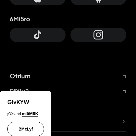
6Mi5ro
Otrium
FfYIy2
GIvKYW
jOXvm4
mI5M8K
65A04M
BMcLyf