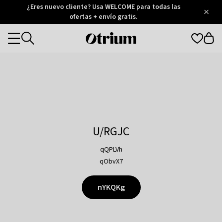
Otrium
¿Eres nuevo cliente? Usa WELCOME para todas las
/
5
Trustpilot
ofertas + envío gratis.
score
Otrium
Categories
home
page
U/RGJC
qQPLVh
qObvX7
nYKQKg