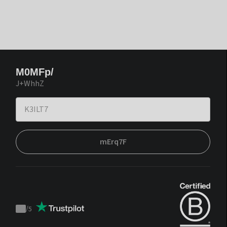
M0MFp/
J+WhhZ
mErq7F
/
5
Trustpilot
score