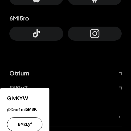
6Mi5ro
Otrium
FfYIy2
GIvKYW
jOXvm4
mI5M8K
65A04M
BMcLyf