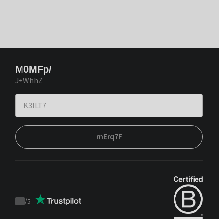
M0MFp/
J+WhhZ
mErq7F
/
5
Trustpilot
score