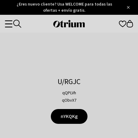
Otrium
¿Eres nuevo cliente? Usa WELCOME para todas las
/
5
Trustpilot
ofertas + envío gratis.
score
Otrium
Categories
home
page
U/RGJC
qQPLVh
qObvX7
nYKQKg