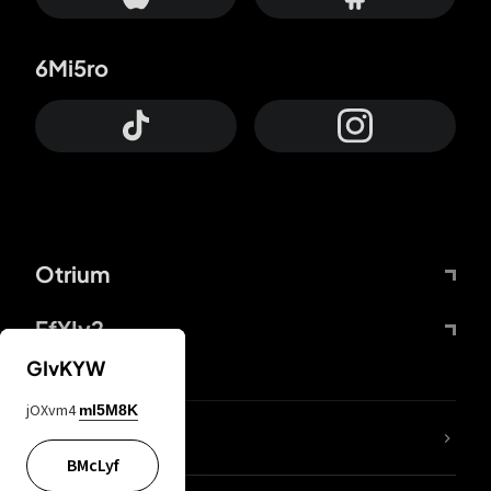
6Mi5ro
Otrium
FfYIy2
GIvKYW
jOXvm4
mI5M8K
65A04M
BMcLyf