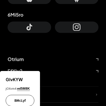
6Mi5ro
Otrium
FfYIy2
GIvKYW
jOXvm4
mI5M8K
65A04M
BMcLyf