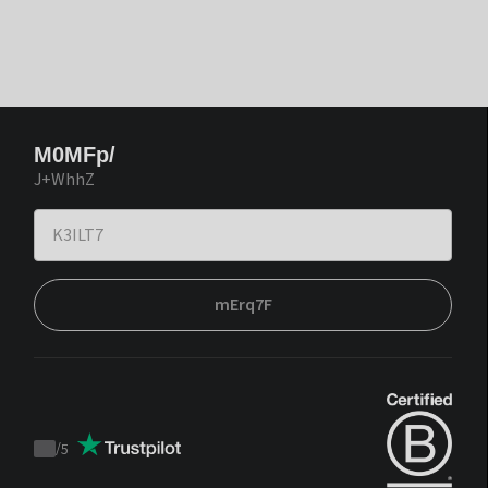
M0MFp/
J+WhhZ
mErq7F
/
5
Trustpilot
score