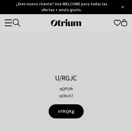
Otrium
¿Eres nuevo cliente? Usa WELCOME para todas las
/
5
Trustpilot
ofertas + envío gratis.
score
Otrium
Categories
home
page
U/RGJC
qQPLVh
qObvX7
nYKQKg