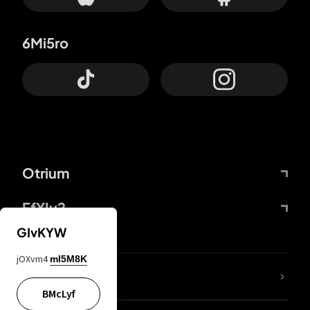
6Mi5ro
Otrium
FfYIy2
GIvKYW
jOXvm4
mI5M8K
65A04M
BMcLyf