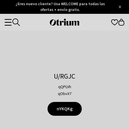
Otrium
¿Eres nuevo cliente? Usa WELCOME para todas las
/
5
Trustpilot
ofertas + envío gratis.
score
Otrium
Categories
home
page
U/RGJC
qQPLVh
qObvX7
nYKQKg