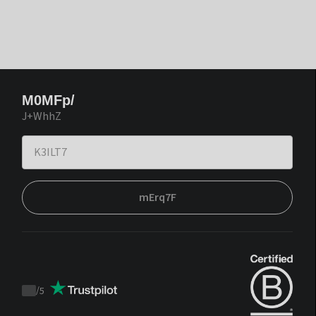
M0MFp/
J+WhhZ
mErq7F
/
5
Trustpilot
score