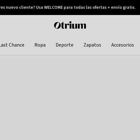
res nuevo cliente? Usa WELCOME para todas las ofertas + envío gratis.
Pay later
Otrium
home
page
Last Chance
Ropa
Deporte
Zapatos
Accesorios