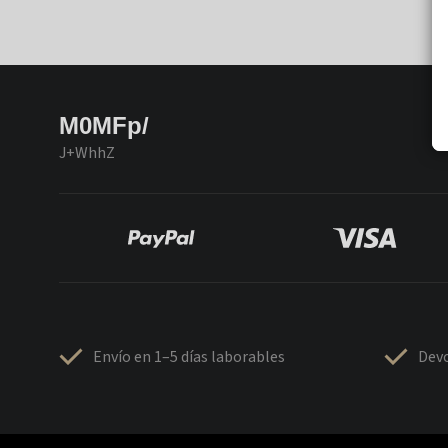
M0MFp/
J+WhhZ
Envío en 1–5 días laborables
Devo