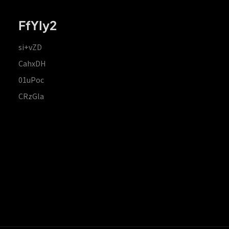
FfYIy2
si+vZD
CahxDH
01uPoc
CRzGla