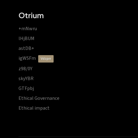
Otrium
+mNwru
lHjBUM
astDB+
igWSFm
vdzprr
z98/0Y
skyYBR
GTFpbj
Ethical Governance
Ethical impact