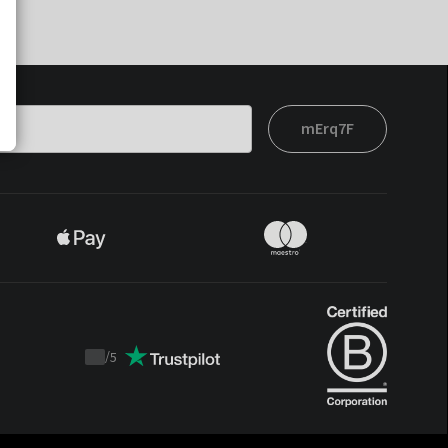
mErq7F
/
5
Trustpilot
score