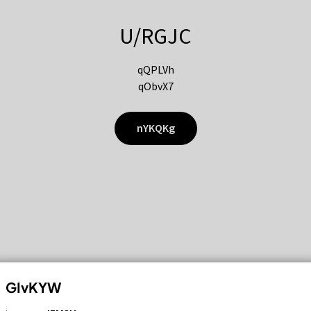
U/RGJC
qQPLVh
qObvX7
nYKQKg
GIvKYW