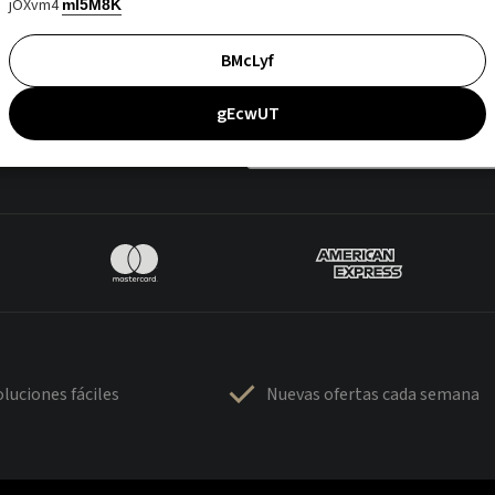
jOXvm4
mI5M8K
BMcLyf
gEcwUT
luciones fáciles
Nuevas ofertas cada semana