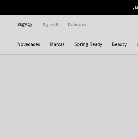
Otrium
¿E
Nuevas ofertas cada semana
Devoluciones fáciles
Gender
8sgAQ/
SgteJ8
Dalwom
Novedades
Marcas
Spring Ready
Beauty
Categories