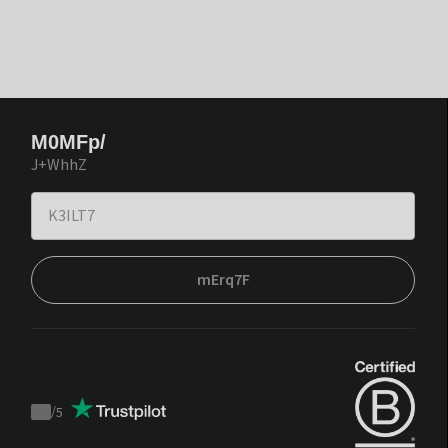
M0MFp/
J+WhhZ
mErq7F
/
5
Trustpilot
score