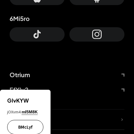
6Mi5ro
Otrium
FfYIy2
GIvKYW
jOXvm4
mI5M8K
65A04M
BMcLyf