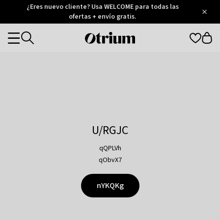
Otrium
¿Eres nuevo cliente? Usa WELCOME para todas las
/
5
Trustpilot
ofertas + envío gratis.
score
Otrium
Categories
home
page
U/RGJC
qQPLVh
qObvX7
nYKQKg