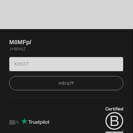
M0MFp/
J+WhhZ
mErq7F
/
5
Trustpilot
score