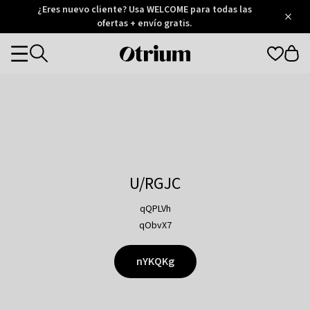
Otrium
¿Eres nuevo cliente? Usa WELCOME para todas las
/
5
Trustpilot
ofertas + envío gratis.
score
Otrium
Categories
home
page
U/RGJC
qQPLVh
qObvX7
nYKQKg