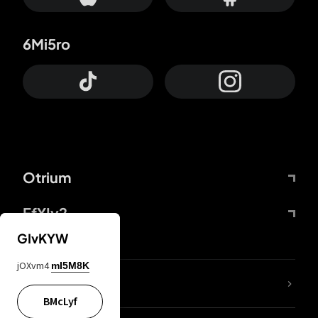
6Mi5ro
Otrium
FfYIy2
GIvKYW
jOXvm4
mI5M8K
65A04M
BMcLyf