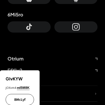
6Mi5ro
Otrium
FfYIy2
GIvKYW
jOXvm4
mI5M8K
65A04M
BMcLyf