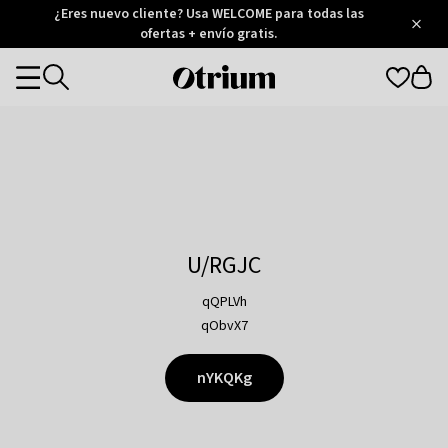
Otrium
¿Eres nuevo cliente? Usa WELCOME para todas las
/
5
Trustpilot
ofertas + envío gratis.
score
Otrium
Categories
home
page
U/RGJC
qQPLVh
qObvX7
nYKQKg