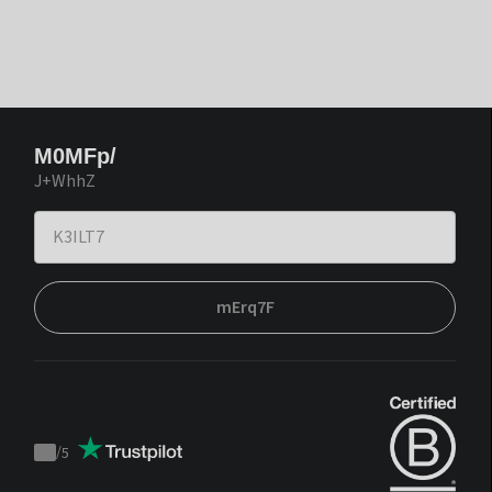
M0MFp/
J+WhhZ
mErq7F
/
5
Trustpilot
score