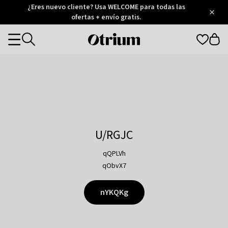
Otrium
¿Eres nuevo cliente? Usa WELCOME para todas las
/
5
Trustpilot
ofertas + envío gratis.
score
Otrium
Categories
home
page
U/RGJC
qQPLVh
qObvX7
nYKQKg