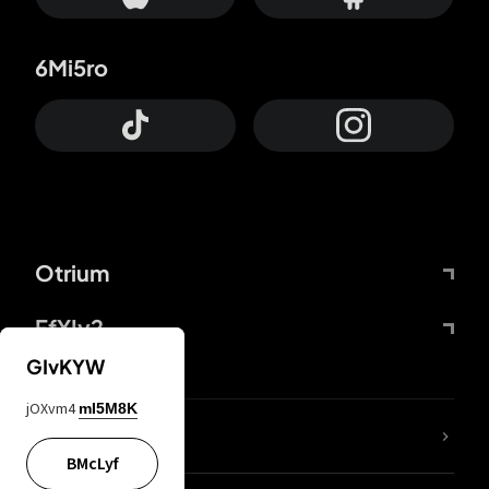
6Mi5ro
Otrium
FfYIy2
GIvKYW
jOXvm4
mI5M8K
65A04M
BMcLyf