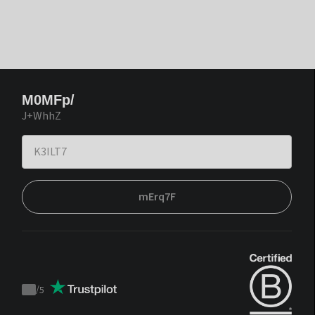
M0MFp/
J+WhhZ
mErq7F
/
5
Trustpilot
score