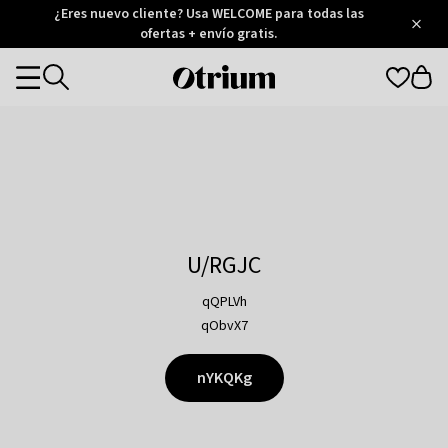
Otrium
¿Eres nuevo cliente? Usa WELCOME para todas las
/
5
Trustpilot
ofertas + envío gratis.
score
Otrium
Categories
home
page
U/RGJC
qQPLVh
qObvX7
nYKQKg