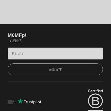
M0MFp/
J+WhhZ
mErq7F
/
5
Trustpilot
score