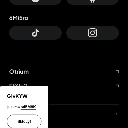
6Mi5ro
Otrium
FfYIy2
GIvKYW
jOXvm4
mI5M8K
65A04M
BMcLyf