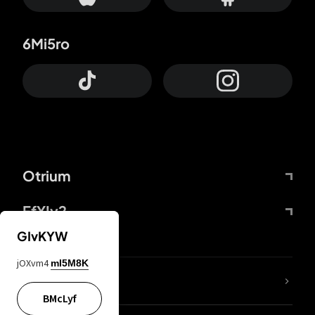
6Mi5ro
Otrium
FfYIy2
GIvKYW
jOXvm4
mI5M8K
65A04M
BMcLyf