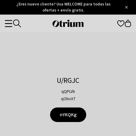
Otrium
¿Eres nuevo cliente? Usa WELCOME para todas las
/
5
Trustpilot
ofertas + envío gratis.
score
Otrium
Categories
home
page
U/RGJC
qQPLVh
qObvX7
nYKQKg