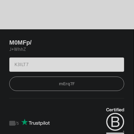
M0MFp/
J+WhhZ
mErq7F
/
5
Trustpilot
score