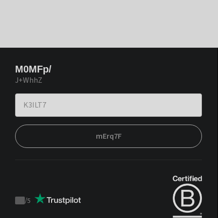
M0MFp/
J+WhhZ
mErq7F
/
5
Trustpilot
score