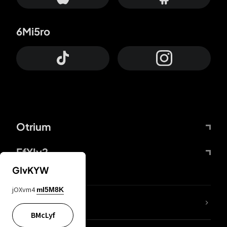
6Mi5ro
Otrium
FfYIy2
GIvKYW
jOXvm4
mI5M8K
65A04M
BMcLyf