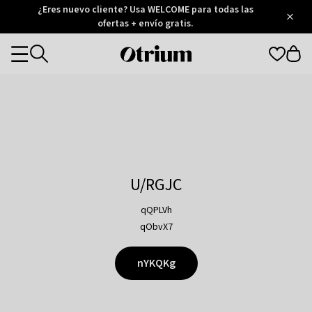
Otrium
¿Eres nuevo cliente? Usa WELCOME para todas las
/
5
Trustpilot
ofertas + envío gratis.
score
Otrium
Categories
home
page
U/RGJC
qQPLVh
qObvX7
nYKQKg