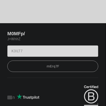
M0MFp/
J+WhhZ
mErq7F
/
5
Trustpilot
score