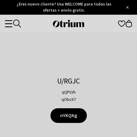
Otrium
¿Eres nuevo cliente? Usa WELCOME para todas las
/
5
Trustpilot
ofertas + envío gratis.
score
Otrium
Categories
home
page
U/RGJC
qQPLVh
qObvX7
nYKQKg