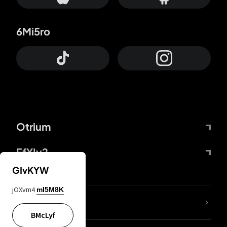
6Mi5ro
Otrium
FfYIy2
GIvKYW
jOXvm4
mI5M8K
65A04M
BMcLyf