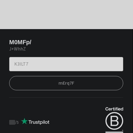
M0MFp/
J+WhhZ
mErq7F
/
5
Trustpilot
score