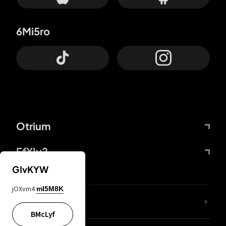
6Mi5ro
Otrium
FfYIy2
GIvKYW
jOXvm4
mI5M8K
65A04M
BMcLyf