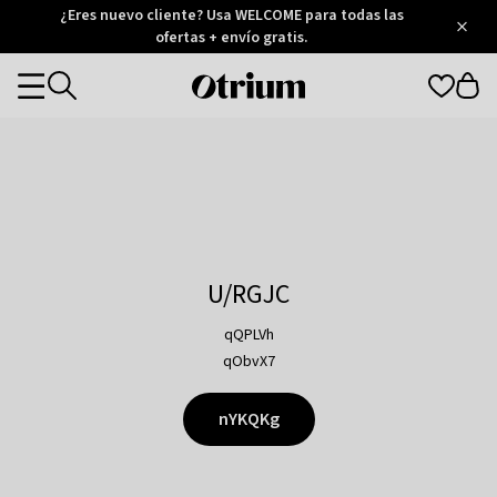
Otrium
¿Eres nuevo cliente? Usa WELCOME para todas las
/
5
Trustpilot
ofertas + envío gratis.
score
Otrium
Categories
home
page
U/RGJC
qQPLVh
qObvX7
nYKQKg