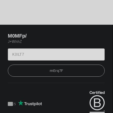
M0MFp/
J+WhhZ
mErq7F
/
5
Trustpilot
score