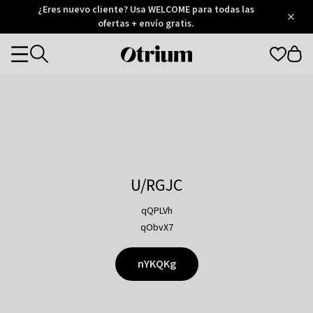
Otrium
¿Eres nuevo cliente? Usa WELCOME para todas las
/
5
Trustpilot
ofertas + envío gratis.
score
Otrium
Categories
home
page
U/RGJC
qQPLVh
qObvX7
nYKQKg