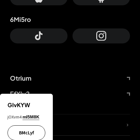
6Mi5ro
Otrium
FfYIy2
GIvKYW
jOXvm4
mI5M8K
65A04M
BMcLyf