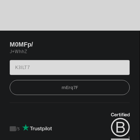
M0MFp/
J+WhhZ
mErq7F
/
5
Trustpilot
score