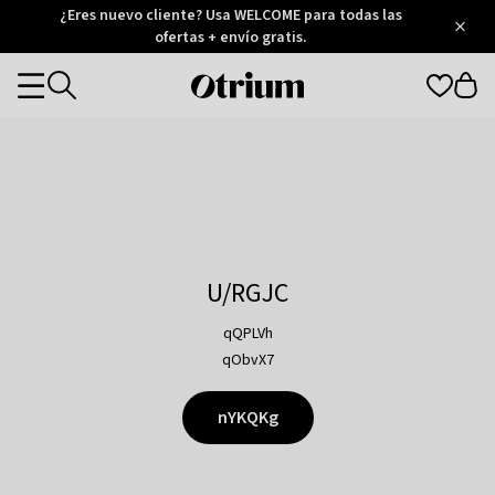
Otrium
¿Eres nuevo cliente? Usa WELCOME para todas las
/
5
Trustpilot
ofertas + envío gratis.
score
Otrium
Categories
home
page
U/RGJC
qQPLVh
qObvX7
nYKQKg