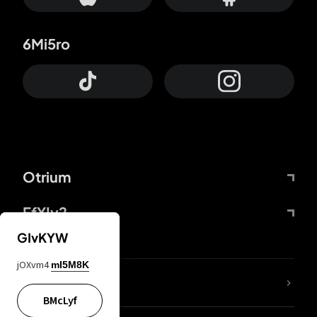
6Mi5ro
Otrium
FfYIy2
GIvKYW
jOXvm4
mI5M8K
65A04M
BMcLyf