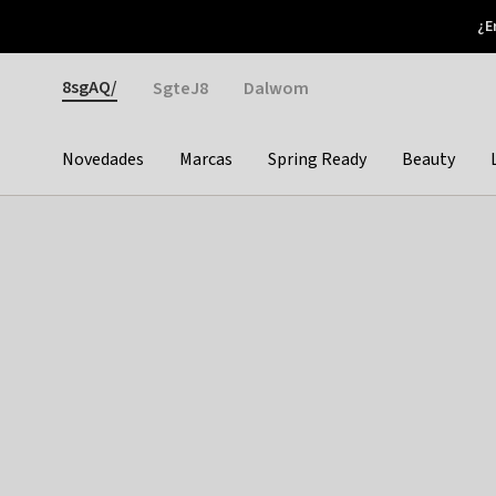
Otrium
¿E
Nuevas ofertas cada semana
Devoluciones fáciles
Gender
8sgAQ/
SgteJ8
Dalwom
Novedades
Marcas
Spring Ready
Beauty
Categories