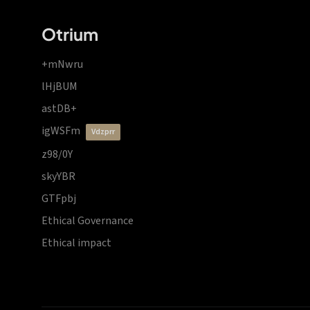
Otrium
+mNwru
lHjBUM
astDB+
igWSFm
vdzprr
z98/0Y
skyYBR
GTFpbj
Ethical Governance
Ethical impact