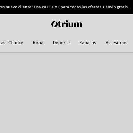
res nuevo cliente? Usa WELCOME para todas las ofertas + envío gratis.
Pay later
Otrium
home
page
Last Chance
Ropa
Deporte
Zapatos
Accesorios