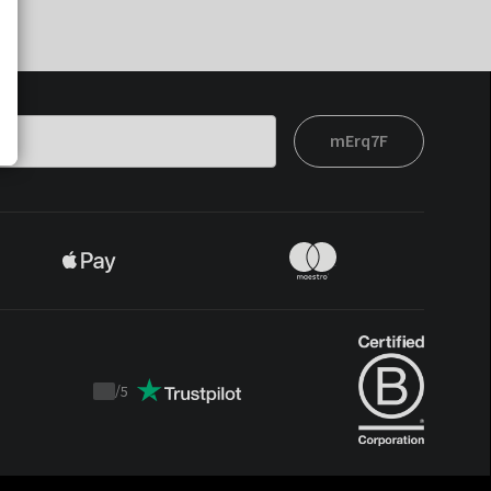
mErq7F
/
5
Trustpilot
score