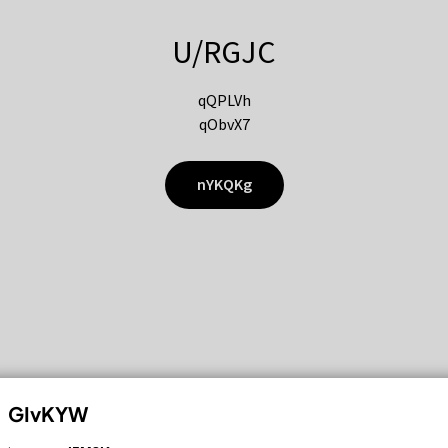
U/RGJC
qQPLVh
qObvX7
nYKQKg
GIvKYW