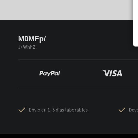
M0MFp/
J+WhhZ
Envío en 1–5 días laborables
Devo