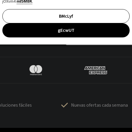
jOXvm4
mI5M8K
BMcLyf
gEcwUT
luciones fáciles
Nuevas ofertas cada semana