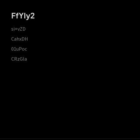
FfYIy2
si+vZD
CahxDH
01uPoc
CRzGla