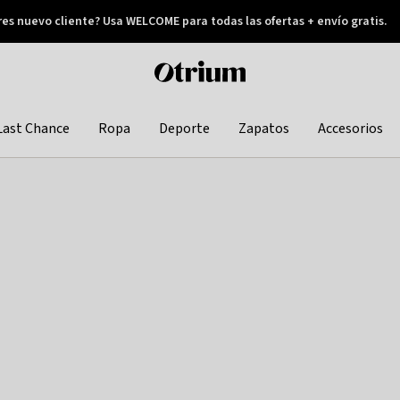
res nuevo cliente? Usa WELCOME para todas las ofertas + envío gratis.
Pay later
Otrium
home
page
Last Chance
Ropa
Deporte
Zapatos
Accesorios