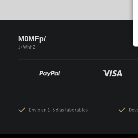
M0MFp/
J+WhhZ
Envío en 1–5 días laborables
Devo