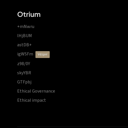
Otrium
+mNwru
lHjBUM
astDB+
igWSFm
vdzprr
z98/0Y
skyYBR
GTFpbj
Ethical Governance
Ethical impact