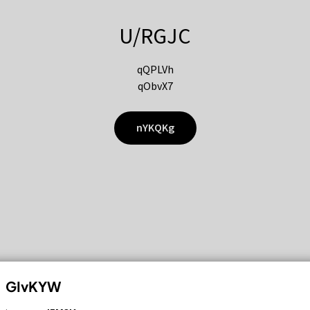
U/RGJC
qQPLVh
qObvX7
nYKQKg
GIvKYW