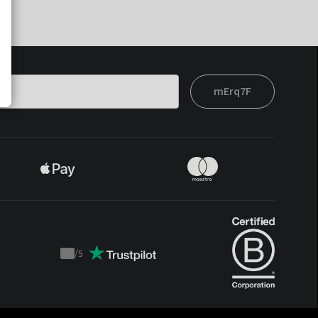
mErq7F
/
5
Trustpilot
score