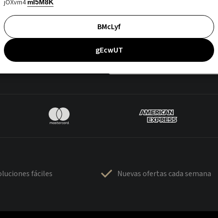
jOXvm4
mI5M8K
BMcLyf
gEcwUT
luciones fáciles
Nuevas ofertas cada semana