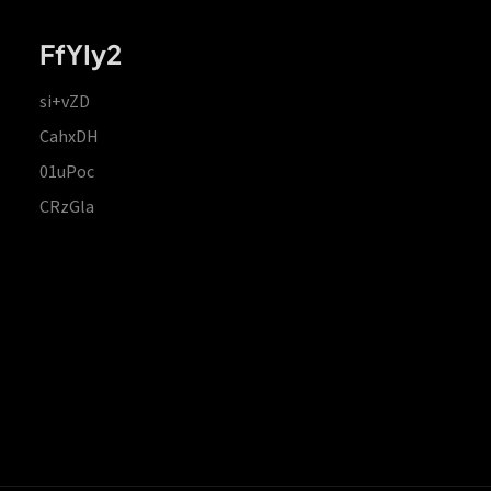
FfYIy2
si+vZD
CahxDH
01uPoc
CRzGla