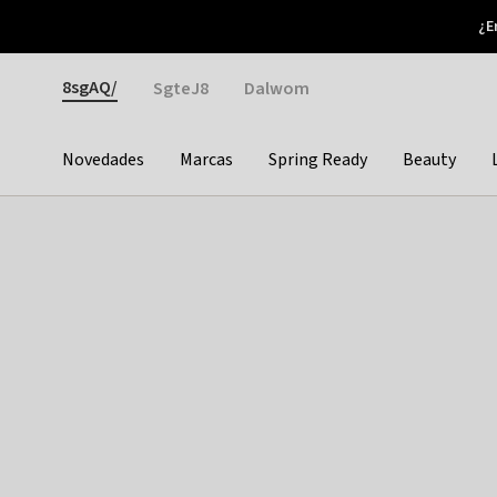
Otrium
¿E
Nuevas ofertas cada semana
Devoluciones fáciles
Gender
8sgAQ/
SgteJ8
Dalwom
Novedades
Marcas
Spring Ready
Beauty
Categories