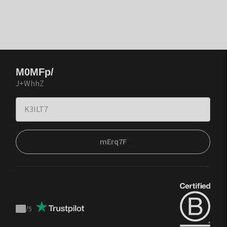
M0MFp/
J+WhhZ
mErq7F
/
5
Trustpilot
score