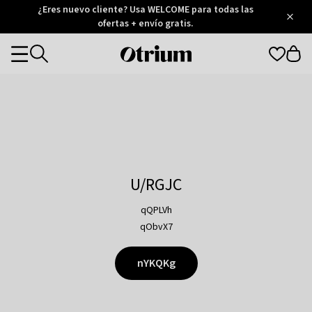
Otrium
¿Eres nuevo cliente? Usa WELCOME para todas las
/
5
Trustpilot
ofertas + envío gratis.
score
Otrium
Categories
home
page
U/RGJC
qQPLVh
qObvX7
nYKQKg