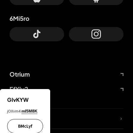
6Mi5ro
Otrium
FfYIy2
GIvKYW
jOXvm4
mI5M8K
65A04M
BMcLyf