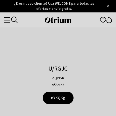
Otrium
¿Eres nuevo cliente? Usa WELCOME para todas las
/
5
Trustpilot
ofertas + envío gratis.
score
Otrium
Categories
home
page
U/RGJC
qQPLVh
qObvX7
nYKQKg