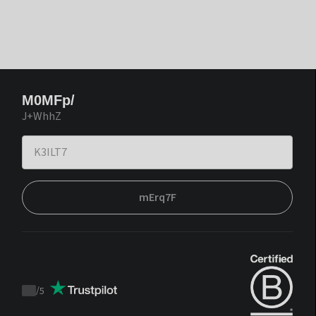
M0MFp/
J+WhhZ
mErq7F
/
5
Trustpilot
score