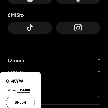
6Mi5ro
Otrium
FfYIy2
GIvKYW
jOXvm4
mI5M8K
65A04M
BMcLyf