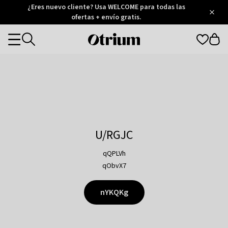
Otrium
¿Eres nuevo cliente? Usa WELCOME para todas las
/
5
Trustpilot
ofertas + envío gratis.
score
Otrium
Categories
home
page
U/RGJC
qQPLVh
qObvX7
nYKQKg