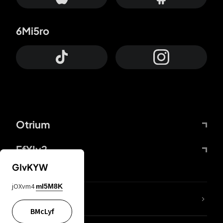
6Mi5ro
Otrium
FfYIy2
GIvKYW
jOXvm4
mI5M8K
65A04M
BMcLyf