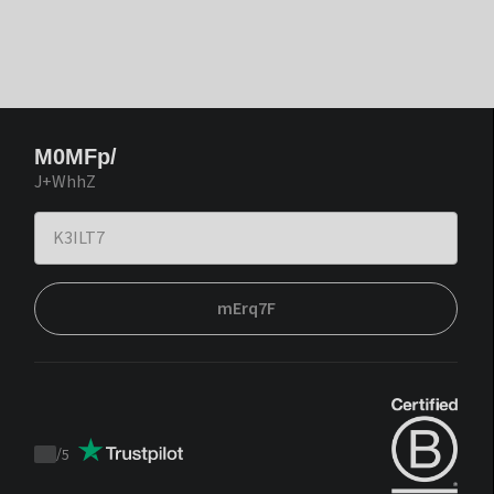
M0MFp/
J+WhhZ
mErq7F
/
5
Trustpilot
score