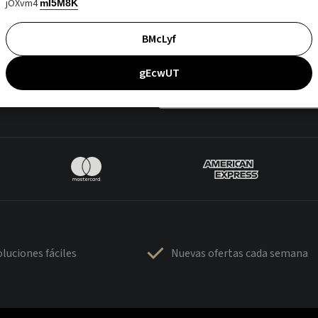
jOXvm4
mI5M8K
BMcLyf
gEcwUT
luciones fáciles
Nuevas ofertas cada semana