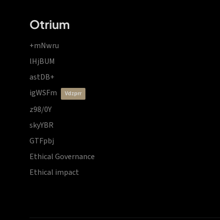
Otrium
+mNwru
lHjBUM
astDB+
igWSFm
vdzprr
z98/0Y
skyYBR
GTFpbj
Ethical Governance
Ethical impact