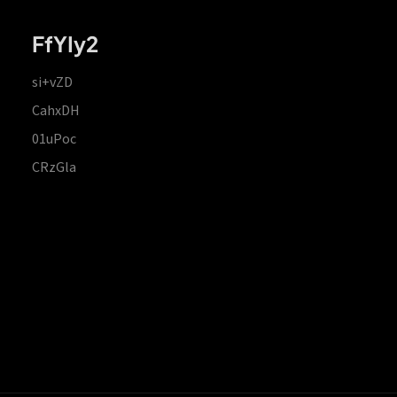
FfYIy2
si+vZD
CahxDH
01uPoc
CRzGla