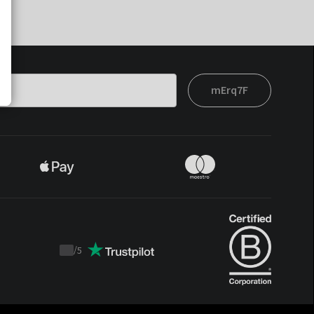
mErq7F
/
5
Trustpilot
score