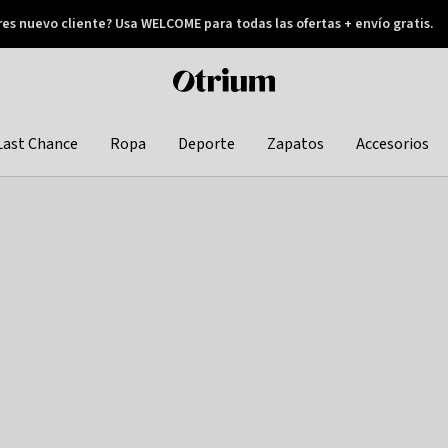
res nuevo cliente? Usa WELCOME para todas las ofertas + envío gratis.
Pay later
Otrium
home
page
Last Chance
Ropa
Deporte
Zapatos
Accesorios