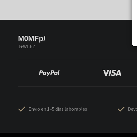
M0MFp/
J+WhhZ
Envío en 1–5 días laborables
Devo