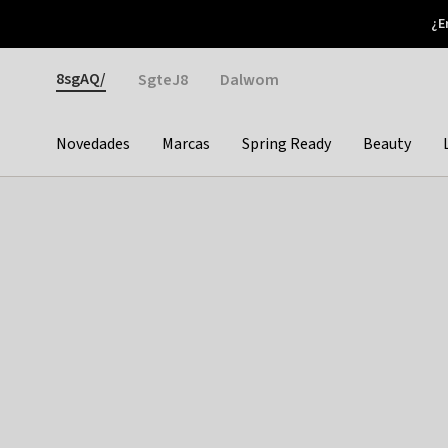
Otrium
¿E
Nuevas ofertas cada semana
Devoluciones fáciles
Gender
8sgAQ/
SgteJ8
Dalwom
Novedades
Marcas
Spring Ready
Beauty
Categories