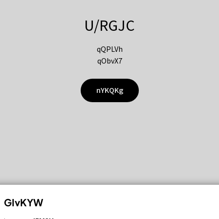
U/RGJC
qQPLVh
qObvX7
nYKQKg
GIvKYW