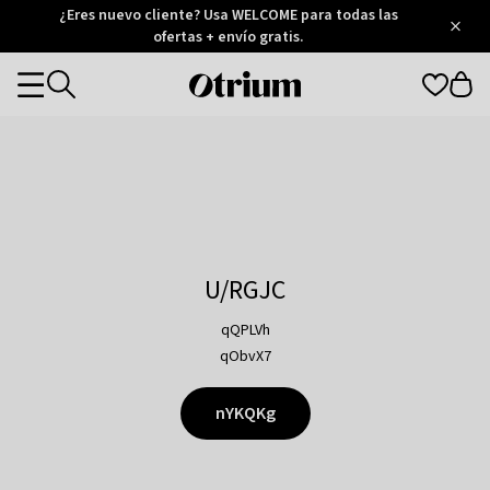
Otrium
¿Eres nuevo cliente? Usa WELCOME para todas las
/
5
Trustpilot
ofertas + envío gratis.
score
Otrium
Categories
home
page
U/RGJC
qQPLVh
qObvX7
nYKQKg