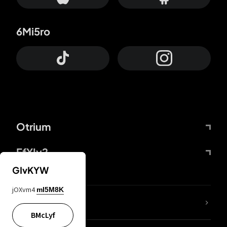
6Mi5ro
Otrium
FfYIy2
GIvKYW
jOXvm4
mI5M8K
65A04M
BMcLyf