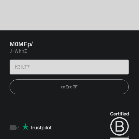
M0MFp/
J+WhhZ
mErq7F
/
5
Trustpilot
score